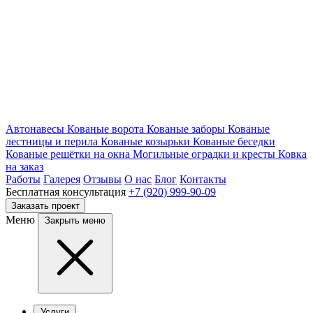
Автонавесы
Кованые ворота
Кованые заборы
Кованые
лестницы и перила
Кованые козырьки
Кованые беседки
Кованые решётки на окна
Могильные оградки и кресты
Ковка
на заказ
Работы
Галерея
Отзывы
О нас
Блог
Контакты
Бесплатная консультация
+7 (920) 999-90-09
Заказать проект
Меню
Закрыть меню
Услуги