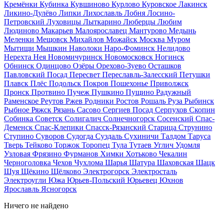
Кремёнки
Кубинка
Кувшиново
Курлово
Куровское
Лакинск
Ликино-Дулёво
Липки
Лихославль
Лобня
Лосино-
Петровский
Луховицы
Лыткарино
Люберцы
Любим
Людиново
Макарьев
Малоярославец
Мантурово
Медынь
Меленки
Мещовск
Михайлов
Можайск
Москва
Муром
Мытищи
Мышкин
Наволоки
Наро-Фоминск
Нелидово
Нерехта
Нея
Новомичуринск
Новомосковск
Ногинск
Обнинск
Одинцово
Озёры
Орехово-Зуево
Осташков
Павловский Посад
Пересвет
Переславль-Залесский
Петушки
Плавск
Плёс
Подольск
Покров
Пошехонье
Приволжск
Пронск
Протвино
Пучеж
Пушкино
Пущино
Радужный
Раменское
Реутов
Ржев
Родники
Ростов
Рошаль
Руза
Рыбинск
Рыбное
Ряжск
Рязань
Сасово
Сергиев Посад
Серпухов
Скопин
Собинка
Советск
Солигалич
Солнечногорск
Сосенский
Спас-
Деменск
Спас-Клепики
Спасск-Рязанский
Старица
Струнино
Ступино
Суворов
Судогда
Суздаль
Сухиничи
Талдом
Таруса
Тверь
Тейково
Торжок
Торопец
Тула
Тутаев
Углич
Удомля
Узловая
Фрязино
Фурманов
Химки
Хотьково
Чекалин
Черноголовка
Чехов
Чухлома
Шарья
Шатура
Шаховская
Шацк
Шуя
Щёкино
Щёлково
Электрогорск
Электросталь
Электроугли
Южа
Юрьев-Польский
Юрьевец
Юхнов
Ярославль
Ясногорск
Ничего не найдено