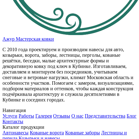
Ажур
Мастерская ковки
С 2010 года проектируем и производим навесы для авто,
козырьки, ворота, заборы, лестницы, перголы, кованые
решётки, беседки, малые архитектурные формы и
декоративную ковку под ключ в Кубинке. Изготавливаем,
доставляем и монтируем без посредников, учитываем
снеговые и ветровые нагрузки, климат Московская область и
особенности участков. Помогаем с замером, визуализациями,
подбором материалов и оттенков, чтобы каждая конструкция
подчёркивала архитектуру и служила десятилетиями в
Кубинке и соседних городах.
Навигация
Услуги
Работы
Галерея
Отзывы
О нас
Представительства
Блог
Контакты
Каталог продукции
Автонавеcы
Кованые ворота
Кованые заборы
Лестницы и
перила
Козырьки и навесы