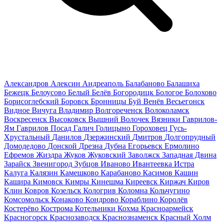
Александров
Алексин
Андреаполь
Балабаново
Балашиха
Бежецк
Белоусово
Белый
Белёв
Богородицк
Бологое
Болохово
Борисоглебский
Боровск
Бронницы
Буй
Венёв
Весьегонск
Видное
Вичуга
Владимир
Волгореченск
Волоколамск
Воскресенск
Высоковск
Вышний Волочек
Вязники
Гаврилов-
Ям
Гаврилов Посад
Галич
Голицыно
Гороховец
Гусь-
Хрустальный
Данилов
Дзержинский
Дмитров
Долгопрудный
Домодедово
Донской
Дрезна
Дубна
Егорьевск
Ермолино
Ефремов
Жиздра
Жуков
Жуковский
Заволжск
Западная Двина
Зарайск
Звенигород
Зубцов
Иваново
Ивантеевка
Истра
Калуга
Калязин
Камешково
Карабаново
Касимов
Кашин
Кашира
Кимовск
Кимры
Кинешма
Киреевск
Киржач
Киров
Клин
Ковров
Козельск
Кологрив
Коломна
Кольчугино
Комсомольск
Конаково
Кондрово
Кораблино
Королёв
Костерёво
Кострома
Котельники
Кохма
Красноармейск
Красногорск
Краснозаводск
Краснознаменск
Красный Холм